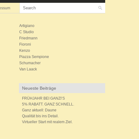
essum
Artigiano
C Studio
Friedmann
Fioroni
Kenzo
Piazza Sempione
Schumacher
Van Laack
Neueste Beiträge
FRÜHJAHR BEI GANZI’S
5% RABATT. GANZ SCHNELL.
Ganz aktuell: Daune
Qualität bis ins Detail.
Virtueller Start mit realem Ziel.