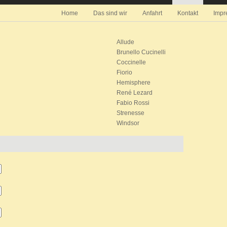
Home
Das sind wir
Anfahrt
Kontakt
Impr
Allude
Brunello Cucinelli
Coccinelle
Fiorio
Hemisphere
René Lezard
Fabio Rossi
Strenesse
Windsor