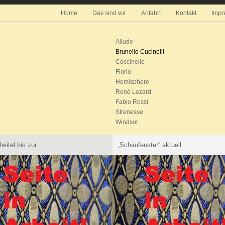
Home
Das sind wir
Anfahrt
Kontakt
Impr
Allude
Brunello Cucinelli
Coccinelle
Fiorio
Hemisphere
René Lezard
Fabio Rossi
Strenesse
Windsor
eitel bis zur …
„Schaufenster“ aktuell