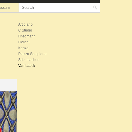
essum
Artigiano
C Studio
Friedmann
Fioroni
Kenzo
Piazza Sempione
Schumacher
Van Laack