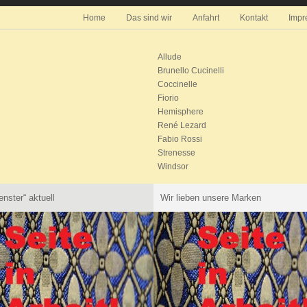
Home
Das sind wir
Anfahrt
Kontakt
Impr
Allude
Brunello Cucinelli
Coccinelle
Fiorio
Hemisphere
René Lezard
Fabio Rossi
Strenesse
Windsor
nster“ aktuell
Wir lieben unsere Marken